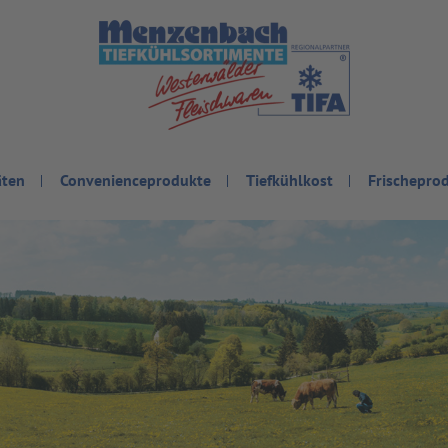
äten
Convenienceprodukte
Tiefkühlkost
Frischepro