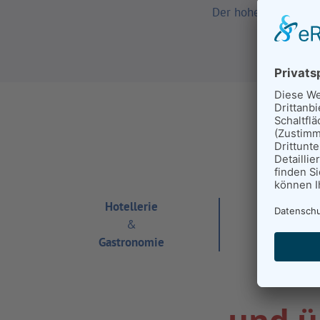
Der hohe Anspruch a
Hie
Hotellerie
Bäckere
&
&
Gastronomie
Cafés