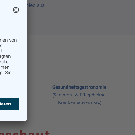
den Unterschied aus.
use.
Gesundheitsgastronomie
len
&
Kitas
(Senioren- & Pflegeheime,
Krankenhäuser, usw.)