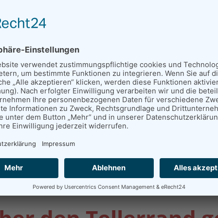
n uns selbst und die Nähe zu unseren Kunden macht bei uns 
Und das seit nunmehr 2 Generationen.
r fühlen wir uns zuha
ien
Systemgastronomie
Schu
Betriebsgastronomie